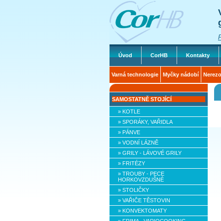
Úvod
CorHB
Kontakty
Varná technologie
Myčky nádobí
Nerezo
SAMOSTATNĚ STOJÍCÍ
» KOTLE
» SPORÁKY, VAŘIDLA
» PÁNVE
» VODNÍ LÁZNĚ
» GRILY - LÁVOVÉ GRILY
» FRITÉZY
» TROUBY - PECE
HORKOVZDUŠNÉ
» STOLIČKY
» VAŘIČE TĚSTOVIN
» KONVEKTOMATY