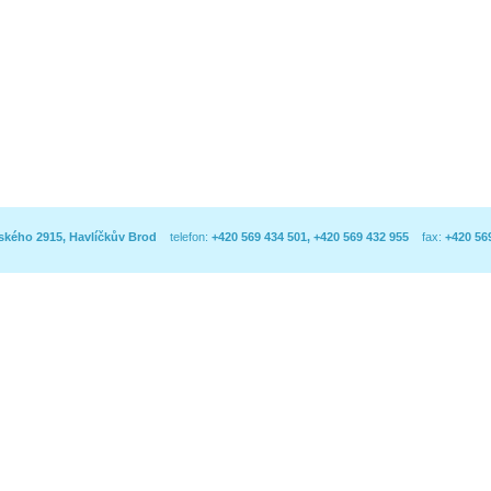
kého 2915, Havlíčkův Brod
telefon:
+420 569 434 501, +420 569 432 955
fax:
+420 56