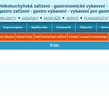
Velkokuchyňská zařízení - gastronomické vybavení -
gastro zařízení - gastro vybavení - vybavení pro gast
PROJEKTY
DODÁVKY
MONTÁŽE
SERVIS
PORADENSTVÍ
Doporučujeme
Napište nám
Dodavatelé
Zákazníci
Servis
vý nábytek
Výdejní linky
Další kuchyňská zařízení
Chladící a mrazící technologie
Foto