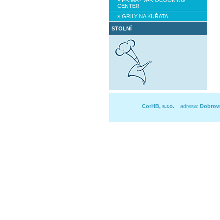
» FRIMA - VARIOCOOKING
CENTER
» GRILY NA KUŘATA
STOLNÍ
CorHB, s.r.o.
adresa:
Dobrovs