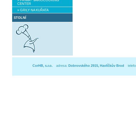
» FRIMA - VARIOCOOKING
CENTER
» GRILY NA KUŘATA
STOLNÍ
CorHB, s.r.o.
adresa:
Dobrovského 2915, Havlíčkův Brod
telefo