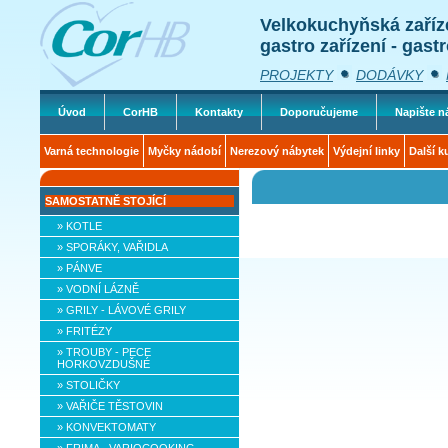
Velkokuchyňská zaříz
gastro zařízení - gast
PROJEKTY
DODÁVKY
Úvod
CorHB
Kontakty
Doporučujeme
Napište 
Varná technologie
Myčky nádobí
Nerezový nábytek
Výdejní linky
Další k
SAMOSTATNĚ STOJÍCÍ
» KOTLE
» SPORÁKY, VAŘIDLA
» PÁNVE
» VODNÍ LÁZNĚ
» GRILY - LÁVOVÉ GRILY
» FRITÉZY
» TROUBY - PECE
HORKOVZDUŠNÉ
» STOLIČKY
» VAŘIČE TĚSTOVIN
» KONVEKTOMATY