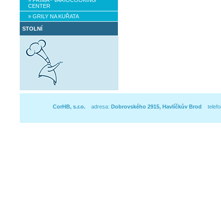
» FRIMA - VARIOCOOKING
CENTER
» GRILY NA KUŘATA
STOLNÍ
CorHB, s.r.o.
adresa:
Dobrovského 2915, Havlíčkův Brod
telefo