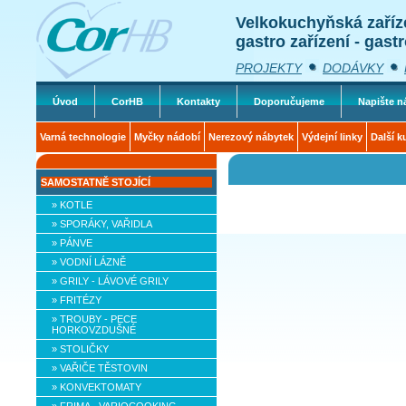
Velkokuchyňská zaříz
gastro zařízení - gast
PROJEKTY
DODÁVKY
Úvod
CorHB
Kontakty
Doporučujeme
Napište 
Varná technologie
Myčky nádobí
Nerezový nábytek
Výdejní linky
Další k
SAMOSTATNĚ STOJÍCÍ
» KOTLE
» SPORÁKY, VAŘIDLA
» PÁNVE
» VODNÍ LÁZNĚ
» GRILY - LÁVOVÉ GRILY
» FRITÉZY
» TROUBY - PECE
HORKOVZDUŠNÉ
» STOLIČKY
» VAŘIČE TĚSTOVIN
» KONVEKTOMATY